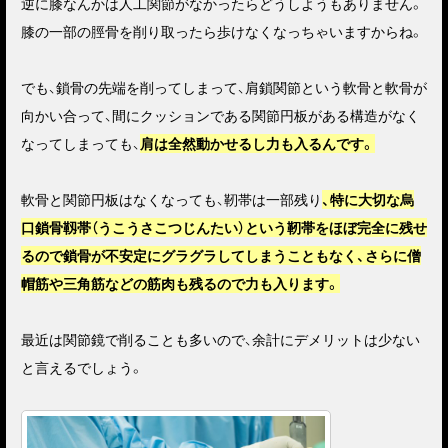
逆に膝なんかは人工関節がなかったらどうしようもありません。
膝の一部の脛骨を削り取ったら歩けなくなっちゃいますからね。
でも、鎖骨の先端を削ってしまって、肩鎖関節という軟骨と軟骨が
向かい合って、間にクッションである関節円板がある構造がなく
なってしまっても、
肩は全然動かせるし力も入るんです。
軟骨と関節円板はなくなっても、靭帯は一部残り
、特に大切な烏
口鎖骨靱帯（うこうさこつじんたい）という靭帯をほぼ完全に残せ
るので鎖骨が不安定にグラグラしてしまうこともなく、さらに僧
帽筋や三角筋などの筋肉も残るので力も入ります。
最近は関節鏡で削ることも多いので、余計にデメリットは少ない
と言えるでしょう。