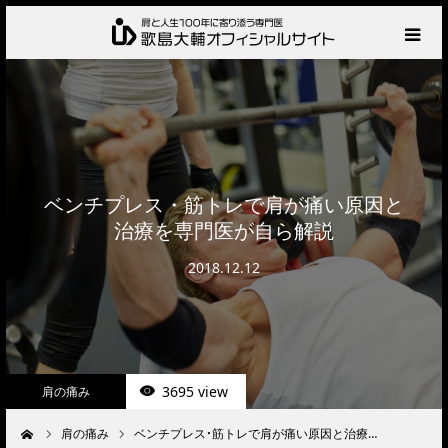
HOME
プロフィール
サービス
ベンチプレス・筋トレで肩が痛い原因と
治療を専門医が自ら解説
肩の診察・相談の流れ
2018.12.12
お知らせ
BLOG
3695 view
肩の痛み
お問い合わせ
肩の痛み
ベンチプレス・筋トレで肩が痛い原因と治療…
ーム