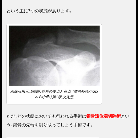
という主に3つの状態があります。
画像引用元：肩関節外科の要点と盲点 （整形外科Knack
＆ Pitfalls）第1版 文光堂
ただ、どの状態においても行われる手術は
鎖骨遠位端切除術
とい
う、鎖骨の先端を削り取ってしまう手術です。