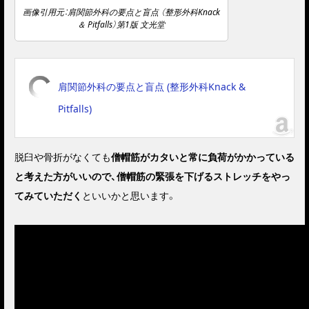
画像引用元：肩関節外科の要点と盲点 （整形外科Knack
＆ Pitfalls）第1版 文光堂
肩関節外科の要点と盲点 (整形外科Knack &
Pitfalls)
脱臼や骨折がなくても
僧帽筋がカタいと常に負荷がかかっている
と考えた方がいいので、僧帽筋の緊張を下げるストレッチをやっ
てみていただく
といいかと思います。