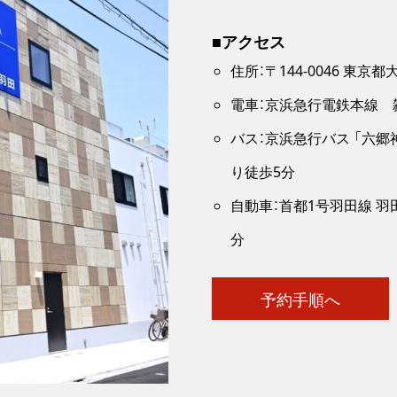
■アクセス
住所：〒144-0046 東京
電車：京浜急行電鉄本線 
バス：京浜急行バス 「六
り徒歩5分
自動車：首都1号羽田線 羽田
分
予約手順へ