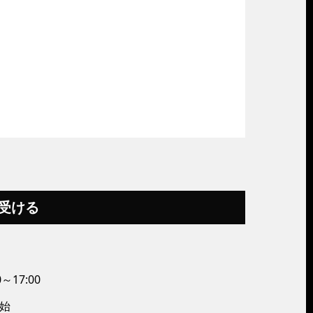
受ける
0～17:00
年始