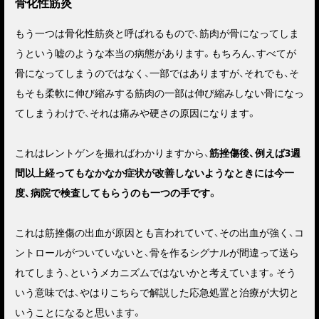
骨化性筋炎
もう一つは骨化性筋炎と呼ばれるもので、
筋肉が骨になってしま
う
という嘘のような本当の病態があります。もちろん、すべてが
骨になってしまうのではなく、一部ではありますが、それでも、そ
もそも柔軟に伸び縮みする筋肉の一部は伸び縮みしない骨になっ
てしまうわけで、それは
痛みや硬さの原因
になります。
これはレントゲンを撮ればわかりますから、
筋挫傷後、例えば3週
間以上経ってもなかなか症状が改善しないようなときには今一
度、病院で検査してもらうのも一つの手です。
これは筋挫傷の出血が原因とも言われていて、その出血が強く、コ
ントロールがついていないと、骨を作るシグナルが間違って送ら
れてしまう、というメカニズムではないかと考えています。そう
いう意味では、やはりこちらで解説した応急処置と治療が大切と
いうことになると思います。