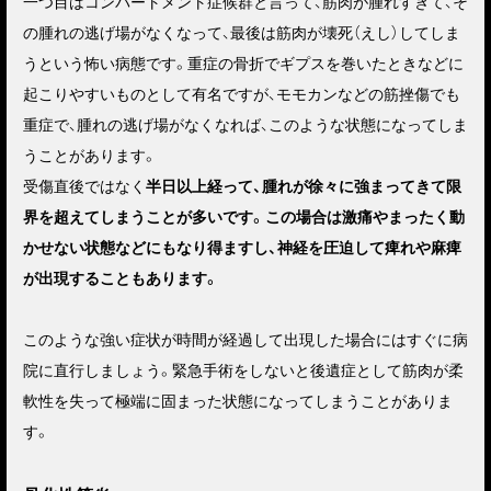
一つ目はコンパートメント症候群と言って、
筋肉が腫れすぎて、そ
の腫れの逃げ場がなくなって、最後は筋肉が壊死（えし）してしま
うという怖い病態
です。重症の骨折でギプスを巻いたときなどに
起こりやすいものとして有名ですが、モモカンなどの筋挫傷でも
重症で、腫れの逃げ場がなくなれば、このような状態になってしま
うことがあります。
受傷直後ではなく
半日以上経って、腫れが徐々に強まってきて限
界を超えてしまうことが多いです。この場合は激痛やまったく動
かせない状態などにもなり得ますし、神経を圧迫して痺れや麻痺
が出現することもあります。
このような強い症状が時間が経過して出現した場合には
すぐに病
院に直行
しましょう。緊急手術をしないと後遺症として筋肉が柔
軟性を失って極端に固まった状態になってしまうことがありま
す。