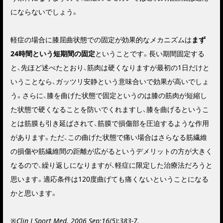
にならない
でしょう。
軽症の場合に膝屈曲状態での固定が効果的なメカニズムは
まず
24時間という短期間の固定
ということです。長い期間固定する
と、先ほど述べたとおり、筋肉は硬くなりますが最初の1日だけと
いうことなら、ガッツリ安静という意味合いで効果が高いでしょ
う。さらに、膝を曲げた状態で固定というのは膝の筋肉が短縮し
た状態で硬くなることを防いでくれますし、膝を曲げるというこ
とは筋膜も引き延ばされて、筋膜で損傷部を圧迫するような作用
があります。ただ、この曲げた状態で痛い場合はさらなる筋繊維
の損傷や筋繊維間の距離が広がるというデメリットの方が大きく
なるので、繰り返しになりますが、軽症に限定した治療法だろうと
思います。適応条件は120度曲げても痛くないということになる
かと思います。
※Clin J Sport Med. 2006 Sep;16(5):383-7.