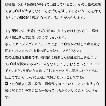
筋挫傷、つまり筋繊維が切れて出血していること、その出血の結果
できる血腫が大きくなることが治りを遅くするということを考え
ると、このRICEが理にかなっていることがわかります。
まず
安静
です。安静にせずに筋肉に負担をかければ、さらに繊維
の損傷は進んで出血も増えてしまいます。
さらに
アイシング。
アイシングによって血管が収縮して出血量が
抑えられますので、血腫の拡大を防ぐことができます。
次の
圧迫は最重要です。
物理的に損傷した筋繊維同士を近づけ
て、血腫が拡大するスペースをなくしてしまおうというイメージ
です。また、皮膚から出血してしまったときも基本はひたすらに
圧迫ですから、いかに圧迫が大切かということですね。
挙上
も心臓より高い位置に損傷部を持っていくことで、血液を心
臓に戻すことを重力にも手伝ってもらおうということになりま
す。