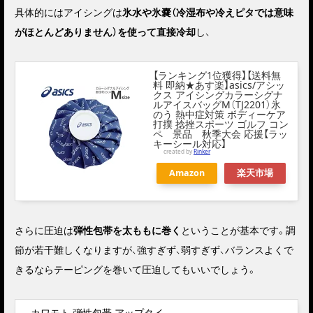
具体的にはアイシングは
氷水や氷嚢（冷湿布や冷えピタでは意味
がほとんどありません）を使って直接冷却
し、
【ランキング1位獲得】【送料無
料 即納★あす楽】asics/アシッ
クス アイシングカラーシグナ
ルアイスバッグM（TJ2201）氷
のう 熱中症対策 ボディーケア
打撲 捻挫スポーツ ゴルフ コン
ペ 景品 秋季大会 応援【ラッ
キーシール対応】
created by
Rinker
Amazon
楽天市場
さらに圧迫は
弾性包帯を太ももに巻く
ということが基本です。調
節が若干難しくなりますが、強すぎず、弱すぎず、バランスよくで
きるならテーピングを巻いて圧迫してもいいでしょう。
カワモト 弾性包帯 アップタイ