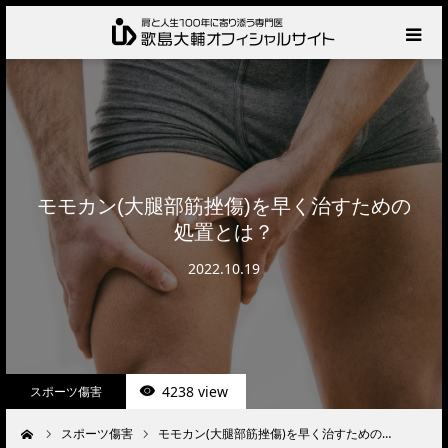
HOME
プロフィール
サービス
モモカン(大腿部筋挫傷)を早く治すための
処置とは？
肩の診察・相談の流れ
2022.10.19
お知らせ
BLOG
4238 view
スポーツ傷害
お問い合わせ
スポーツ傷害
モモカン(大腿部筋挫傷)を早く治すための…
ーム