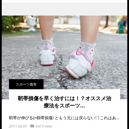
スポーツ傷害
靭帯損傷を早く治すには！？オススメ治
療法をスポーツ…
靭帯が伸びる(=靱帯損傷）ともう元には戻らない！？これはある意味では正解で、ある意味では不正解で…
2017.08.05
6473 view