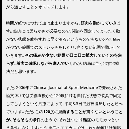
がら過ごすこと
をオススメします。
時間が経つにつれて血は止まりますから、
筋肉を動かしていきま
す。
筋肉には柔らかさが必要なので、関節を固定してまったく動
かない状態を維持すれば早く治るというものでもないので、
痛み
が少ない範囲でのストレッチをしたり、痛くない範囲で動かして
いきます。
その痛みが少ない範囲が日に日に拡大していくのを焦
らず、着実に確認しながら進んでいく
のが、結局は早く治す治療
法だと思います。
また、2006年にClinical Journal of Sport Medicineで発表された
論文（※）では
受傷直後から120度に膝を曲げた状態で装具で固定
してしまうという治療によって、
平均3.5日で競技復帰した
と述べ
ています。ただ、
この120度に屈曲することが痛くないということ
が、そもそもの条件
のようで、それはつまり
軽症
のモモカンとい
う条件になりますので、
重症のモモカンではこれの治療法は適応