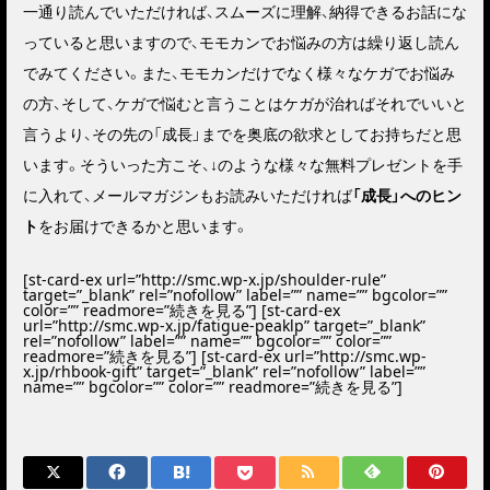
一通り読んでいただければ、スムーズに理解、納得できるお話にな
っていると思いますので、モモカンでお悩みの方は繰り返し読ん
でみてください。また、モモカンだけでなく様々なケガでお悩み
の方、そして、ケガで悩むと言うことはケガが治ればそれでいいと
言うより、
その先の「成長」までを奥底の欲求としてお持ち
だと思
います。そういった方こそ、↓のような様々な
無料プレゼント
を手
に入れて、メールマガジンもお読みいただければ
「成長」へのヒン
ト
をお届けできるかと思います。
[st-card-ex url=”http://smc.wp-x.jp/shoulder-rule”
target=”_blank” rel=”nofollow” label=”” name=”” bgcolor=””
color=”” readmore=”続きを見る”] [st-card-ex
url=”http://smc.wp-x.jp/fatigue-peaklp” target=”_blank”
rel=”nofollow” label=”” name=”” bgcolor=”” color=””
readmore=”続きを見る”] [st-card-ex url=”http://smc.wp-
x.jp/rhbook-gift” target=”_blank” rel=”nofollow” label=””
name=”” bgcolor=”” color=”” readmore=”続きを見る”]