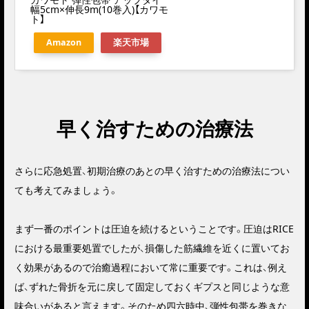
幅5cm×伸長9m(10巻入)【カワモ
ト】
Amazon
楽天市場
早く治すための治療法
さらに応急処置、初期治療のあとの早く治すための治療法につい
ても考えてみましょう。
まず一番のポイントは
圧迫を続ける
ということです。圧迫はRICE
における最重要処置でしたが、損傷した筋繊維を近くに置いてお
く効果があるので
治癒過程において常に重要
です。これは、例え
ば、ずれた骨折を元に戻して固定しておくギプスと同じような意
味合いがあると言えます。そのため
四六時中、弾性包帯を巻きな