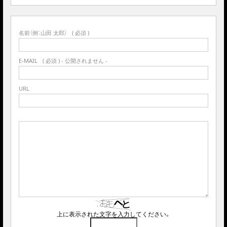
名前（例：山田 太郎）
( 必須 )
E-MAIL
( 必須 ) - 公開されません -
URL
上に表示された文字を入力してください。