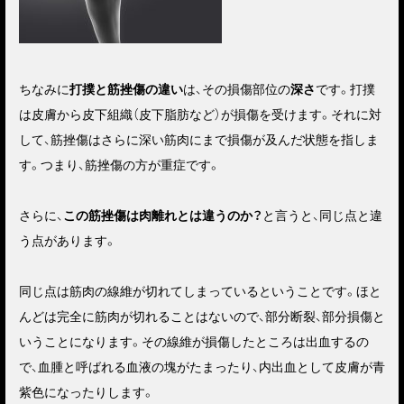
ちなみに
打撲と筋挫傷の違い
は、その損傷部位の
深さ
です。打撲
は皮膚から皮下組織（皮下脂肪など）が損傷を受けます。それに対
して、
筋挫傷はさらに深い筋肉にまで損傷が及んだ状態
を指しま
す。つまり、筋挫傷の方が重症です。
さらに、
この筋挫傷は肉離れとは違うのか？
と言うと、同じ点と違
う点があります。
同じ点は
筋肉の線維が切れてしまっている
ということです。ほと
んどは完全に筋肉が切れることはないので、部分断裂、部分損傷と
いうことになります。その線維が損傷したところは出血するの
で、血腫と呼ばれる血液の塊がたまったり、内出血として皮膚が青
紫色になったりします。