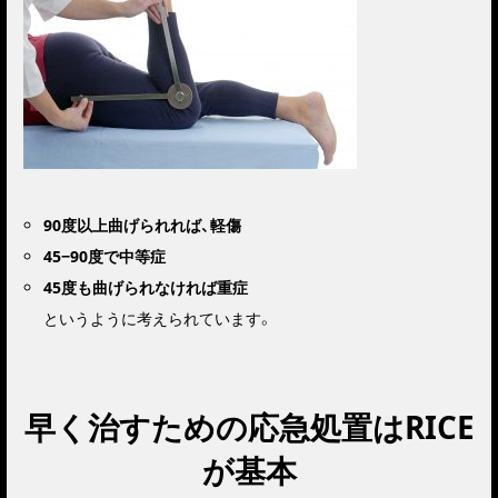
90度以上曲げられれば、
軽傷
45−90度で
中等症
45度も曲げられなければ
重症
というように考えられています。
早く治すための応急処置はRICE
が基本