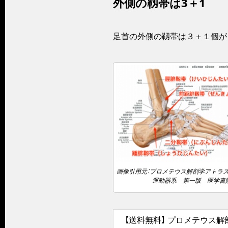
外側の靱帯は3＋1
足首の外側の靱帯は３＋１個が
画像引用元：プロメテウス解剖学アトラス
運動器系 第一版 医学書
【送料無料】 プロメテウス解剖