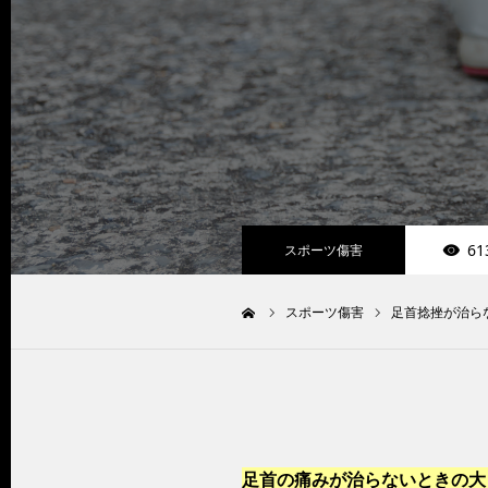
61
スポーツ傷害
スポーツ傷害
足首捻挫が治ら
ホーム
足首の痛みが治らないときの大