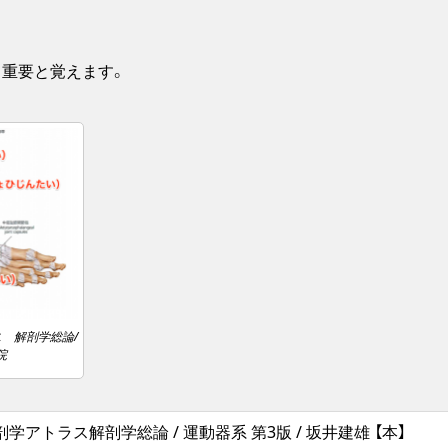
 重要と覚えます。
 解剖学総論/
院
学アトラス解剖学総論 / 運動器系 第3版 / 坂井建雄 【本】