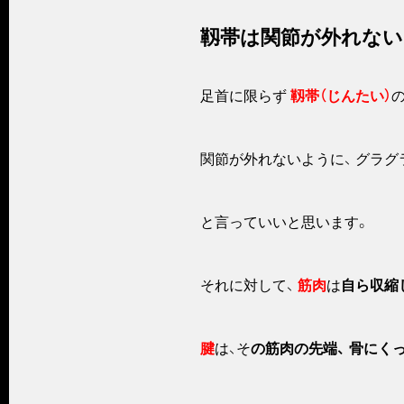
靱帯は関節が外れな
足首に限らず
靱帯（じんたい）
関節が外れないように、 グラ
と言っていいと思います。
それに対して、
筋肉
は
自ら収縮
腱
は、そ
の筋肉の先端、 骨にく