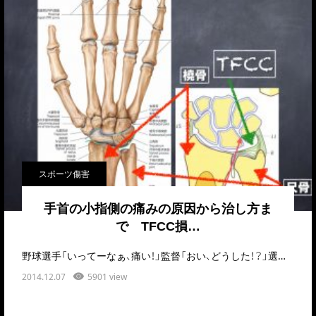
スポーツ傷害
手首の小指側の痛みの原因から治し方ま
で TFCC損…
野球選手「いってーなぁ、痛い！」監督「おい、どうした！？」選手「手首が痛くって・・・」監…
2014.12.07
5901 view