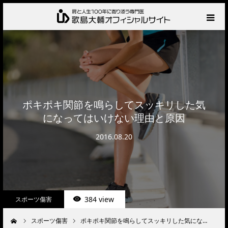
HOME
プロフィール
サービス
ポキポキ関節を鳴らしてスッキリした気
になってはいけない理由と原因
肩の診察・相談の流れ
2016.08.20
お知らせ
BLOG
384 view
スポーツ傷害
お問い合わせ
スポーツ傷害
ポキポキ関節を鳴らしてスッキリした気にな…
ーム