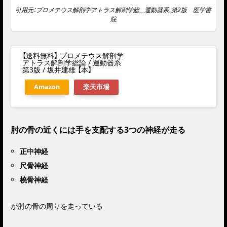
引用元：プロメテウス解剖学アトラス解剖学総__運動器系_第2版 医学書
院
【送料無料】 プロメテウス解剖学
アトラス解剖学総論 / 運動器系
第3版 / 坂井建雄 【本】
Amazon
楽天市場
肘の骨の近くには手を支配する3つの神経が走る
正中神経
尺骨神経
橈骨神経
が肘の骨の周りを走っている