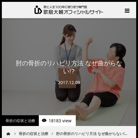
HOME
プロフィール
サービス
肘の骨折のリハビリ方法 なぜ曲がらな
い!?
肩の診察・相談の流れ
2017.12.09
お知らせ
BLOG
18183 view
骨折の症状と治療
お問い合わせ
骨折の症状と治療
肘の骨折のリハビリ方法 なぜ曲がらない!…
ーム