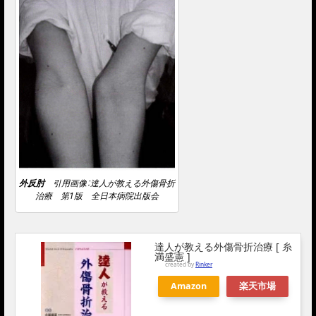
外反肘
引用画像：達人が教える外傷骨折
治療 第1版 全日本病院出版会
達人が教える外傷骨折治療 [ 糸
満盛憲 ]
created by
Rinker
Amazon
楽天市場