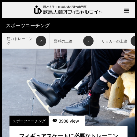
スポーツコーチング
HOME
筋力トレーニン
野球の上達
サッカーの上達
2
2
1
グ
プロフィール
サービス
肩の診察・相談の流れ
お知らせ
BLOG
3908 view
スポーツコーチング
お問い合わせ
フィギュアスケートに必要なトレーニン