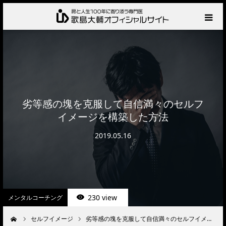
HOME
プロフィール
サービス
劣等感の塊を克服して自信満々のセルフ
イメージを構築した方法
肩の診察・相談の流れ
2019.05.16
お知らせ
BLOG
230 view
メンタルコーチング
お問い合わせ
セルフイメージ
劣等感の塊を克服して自信満々のセルフイメ…
ーム