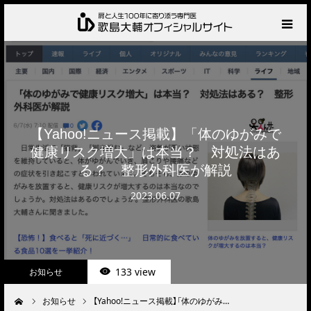
HOME
プロフィール
【Yahoo!ニュース掲載】「体のゆがみで
サービス
健康リスク増大」は本当？ 対処法はあ
る？ 整形外科医が解説
肩の診察・相談の流れ
2023.06.07
お知らせ
BLOG
133 view
お知らせ
お問い合わせ
お知らせ
【Yahoo!ニュース掲載】「体のゆがみ…
ーム