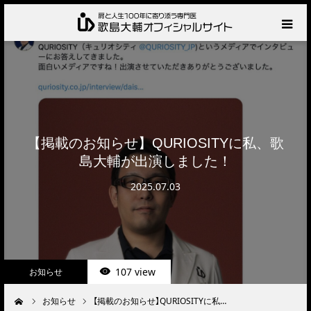
HOME
プロフィール
サービス
【掲載のお知らせ】QURIOSITYに私、歌
島大輔が出演しました！
肩の診察・相談の流れ
2025.07.03
お知らせ
BLOG
107 view
お知らせ
お問い合わせ
お知らせ
【掲載のお知らせ】QURIOSITYに私…
ーム