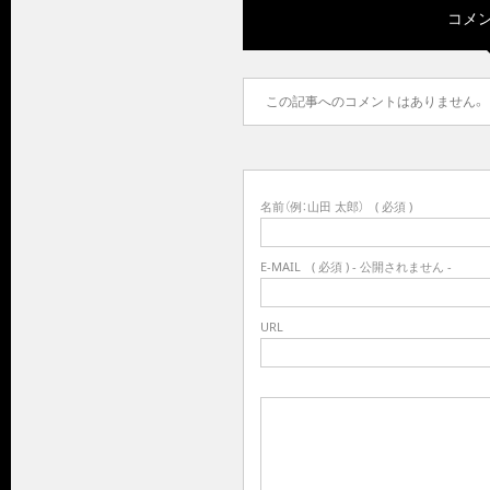
コメント
この記事へのコメントはありません。
名前（例：山田 太郎）
( 必須 )
E-MAIL
( 必須 ) - 公開されません -
URL