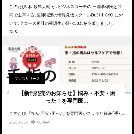
このたび、私 歌島大輔 が、ビジネスコーチの 三浦孝偉氏と共
同で主宰する、医師限定の情報発信スクールDr.SHI-GYO にお
いて、全コース累計の受講生が延べ50名を突破しました。
Dr.S…
プレスリリース
【新刊発売のお知らせ】悩み・不安・困
った！を専門医…
このたび、『悩み・不安・困った！を専門医がスッキリ解決「手・指の痛み」』を2025年12月2…
2025.12.02
66 view