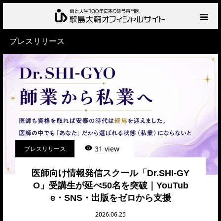
プレスリリース
HOME
プロフィール
サービス
肩の診察・相談の流れ
31 view
プレスリリース
お知らせ
医師向け情報発信スクール「Dr.SHI-GY
BLOG
O」受講生が延べ50名を突破｜YouTub
e・SNS・出版をゼロから支援
お問い合わせ
2026.06.25