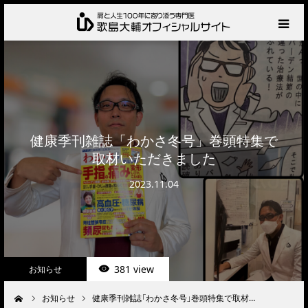
HOME
プロフィール
サービス
健康季刊雑誌「わかさ冬号」巻頭特集で
取材いただきました
肩の診察・相談の流れ
2023.11.04
お知らせ
BLOG
381 view
お知らせ
お問い合わせ
お知らせ
健康季刊雑誌「わかさ冬号」巻頭特集で取材…
ーム