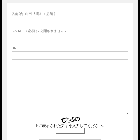
名前（例：山田 太郎）
( 必須 )
E-MAIL
( 必須 ) - 公開されません -
URL
上に表示された文字を入力してください。