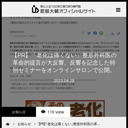
HOME
プロフィール
【PR】「老化は痛くない」整形外科医の
サービス
革命的提言が大反響。反響を記念した特
別セミナーをオンラインサロンで公開。
肩の診察・相談の流れ
2023.04.28
お知らせ
BLOG
110 view
お知らせ
お問い合わせ
お知らせ
【PR】「老化は痛くない」整形外科医の革…
ーム