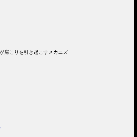
全が肩こりを引き起こすメカニズ
）