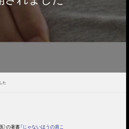
した
医）の著書
『じゃないほうの肩こ