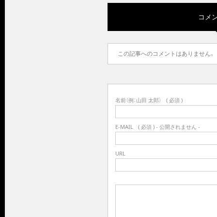
コメント
この記事へのコメントはありません。
名前（例：山田 太郎）
( 必須 )
E-MAIL
( 必須 ) - 公開されません -
URL