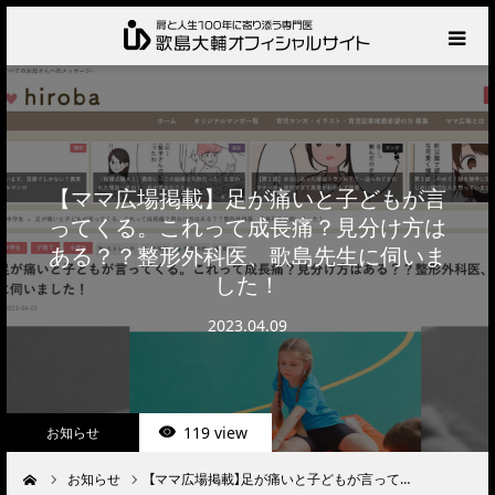
HOME
プロフィール
【ママ広場掲載】足が痛いと子どもが言
サービス
ってくる。これって成長痛？見分け方は
ある？？整形外科医、歌島先生に伺いま
した！
肩の診察・相談の流れ
2023.04.09
お知らせ
BLOG
119 view
お知らせ
お問い合わせ
お知らせ
【ママ広場掲載】足が痛いと子どもが言って…
ーム